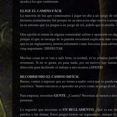
ayuda a los que comienzan.
ELIGE EL CAMINO FÁCIL
La mayoría de los que comenzaron a jugar un día a un juego de rol,
hicieron normalmente fué porque en su época era algo nuevo o porqu
en tu entorno que ya juegue a un juego de rol, pídele que te enseñe. T
Otra opción es entrar en alguna comunidad online y apuntarte en algu
porque el que se encarga de la partida necesitará explicarte más co
que es un reglamento), intenta informarte como funciona para adelanta
cosa importante: DISFRUTAR.
Muchas cosas no te van a salir bien, es normal, es tu primera partida
aventuras. Si no te gusta, no pasa nada, por un motivo hay tanta
dirección para facilitarle el trabajo a mis sicarios xDDDDD
RECORRIENDO EL CAMINO DIFÍCIL
Bueno, vamos a suponer que no tienes a nadie cerca que te pueda en
convence. Vamos enconces a aprender un poco como se juega al rol, q
Para empezar, necesitas
GENTE
. ¿Cuanta? Necesitas al menos a dos
personas.
Lo segundo que necesitas es
UN REGLAMENTO
. ¿Qué es eso d
parchis o las damas. Estos juegos tienen un reglamento, aunque l