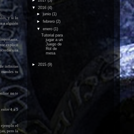
►
2017
(3)
▼
2016
(4)
►
junio
(1)
os, y si lo
►
febrero
(2)
s a alguién
▼
enero
(1)
Tutorial para
 importante,
jugar a un
Juego de
ante explico
Rol de
recordar una
mesa
►
2015
(9)
de infinitas
e mandes tu
nline no te
 entre 4 a 5
 ejemplo el
as, pero la