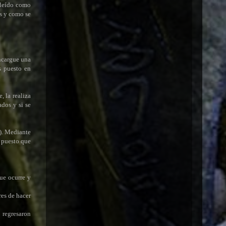
 leído como
es y como se
encargue una
s puesto en
, la realiza
ados y si se
o). Mediante
, puesto que
que ocurre y
res de hacer
 regresaron