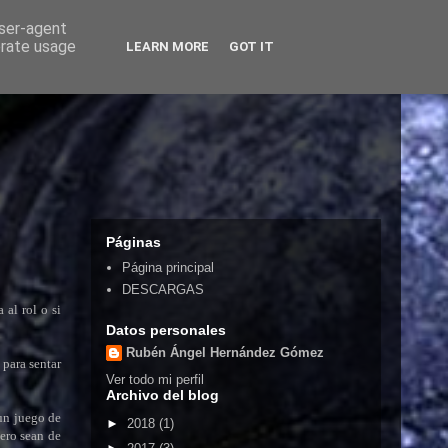
user-agent
erate usage
LEARN MORE
GOT IT
Páginas
Página principal
DESCARGAS
al rol o si
Datos personales
Rubén Ángel Hernández Gómez
 para sentar
Ver todo mi perfil
Archivo del blog
 un juego de
►
2018
(1)
pero sean de