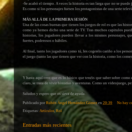
-Se acabó el tiempo. A veces la historia es tan larga que no se puede
Es como si los personajes fuesen los protagonistas de una serie telev
MÁS ALLÁ DE LA PRIMERA SESIÓN
Una de las cosas buenas que tienen los juegos de rol es que las histo
como ya hemos dicho una serie de TV. Tras muchos capitulos puede
historias, los jugadores pueden llevar a los mismos personajes, q
fuertes, poderosos o hábiles.
Al final, tanto los jugadores como tú, les cogeréis cariño a los pers
el juego (tanto las que tienen que ver con la historia, como los comen
Y hasta aquí creo que es lo básico que tenéis que saber sobre como 
claro, se trata de vivir historias y aventuras. Como un videojuego, p
Saludos y espero que os sirva de ayuda.
Publicado por
Rubén Ángel Hernández Gómez
en
20:39
No hay c
Etiquetas:
Artículos
,
Rol
Entradas más recientes