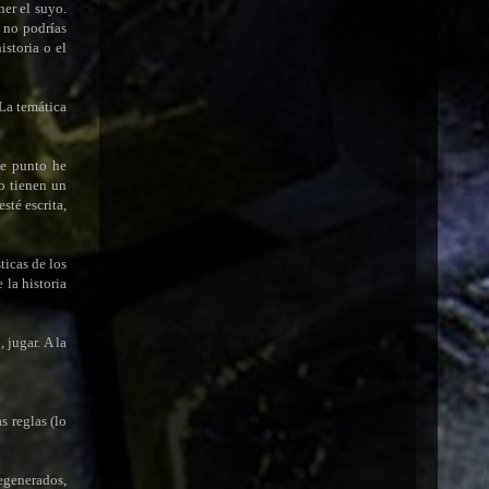
ner el suyo.
 no podrías
storia o el
 La temática
te punto he
no tienen un
sté escrita,
ticas de los
 la historia
 jugar. A la
s reglas (lo
regenerados,