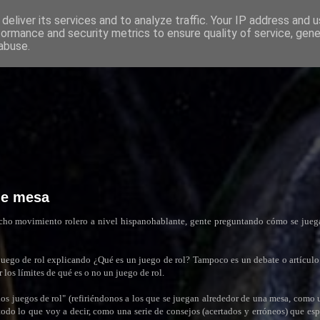
deliver its services and to analyze traffic. Your IP address and 
formance and security metrics to ensure quality of service, gen
abuse.
 de mesa
cho movimiento rolero a nivel hispanohablante, gente preguntando cómo se juega 
er juego de rol explicando ¿Qué es un juego de rol? Tampoco es un debate o artículo
r los límites de qué es o no un juego de rol.
los juegos de rol" (refiriéndonos a los que se juegan alrededor de una mesa, como
r todo lo que voy a decir, como una serie de consejos (acertados y erróneos) que es