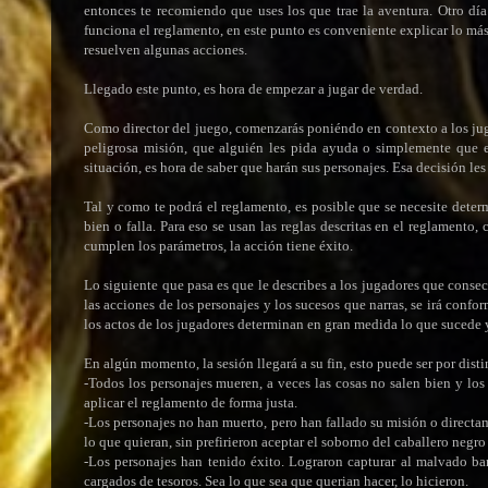
entonces te recomiendo que uses los que trae la aventura. Otro dí
funciona el reglamento, en este punto es conveniente explicar lo más
resuelven algunas acciones.
Llegado este punto, es hora de empezar a jugar de verdad.
Como director del juego, comenzarás poniéndo en contexto a los juga
peligrosa misión, que alguién les pida ayuda o simplemente que e
situación, es hora de saber que harán sus personajes. Esa decisión l
Tal y como te podrá el reglamento, es posible que se necesite determ
bien o falla. Para eso se usan las reglas descritas en el reglamento,
cumplen los parámetros, la acción tiene éxito.
Lo siguiente que pasa es que le describes a los jugadores que consec
las acciones de los personajes y los sucesos que narras, se irá conf
los actos de los jugadores determinan en gran medida lo que sucede y
En algún momento, la sesión llegará a su fin, esto puede ser por dist
-Todos los personajes mueren, a veces las cosas no salen bien y los 
aplicar el reglamento de forma justa.
-Los personajes no han muerto, pero han fallado su misión o directam
lo que quieran, sin prefirieron aceptar el soborno del caballero negro a
-Los personajes han tenido éxito. Lograron capturar al malvado ban
cargados de tesoros. Sea lo que sea que querian hacer, lo hicieron.