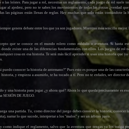
o las leístes. Para jugar a rol, necesitas un reglamento, cada juego de rol suele te
l ajedrez, pero no te sabes los movimientos de todas las piezas ¿verdad que
as las páginas están llenas de reglas. Hay muchas que solo están contándote la hi
siempre genera debate entre los que ya son jugadores. Mientras más sencillo mejor.
ncepto que se conoce en el mundo rolero como módulo o aventura. Si hasta es
 donde existe una de las diferencias fundamentales con ellos. Los juegos de rol 
ualquier cosa en esa historia. Te será más fácil aprender si usas una historia que ya e
s.
 puedo conocer la historia de antemano?" Pues esto es porque una de las caracterís
historia, y empieza a asumirlo, te ha tocado a tí. Pero no te enfades, ser director de
y una historia para jugar. ¿y ahora qué? Ahora lo que queda precisamente es eso,
 llama SESIÓN DE JUEGO.
ega una partida. Tu, como director del juego debes conocer la historia, conocer la
), narrar lo que sucede, interpretar a los "malos" y ser un árbitro justo.
l y como indique el reglamento, salvo que la aventura que tengas ya los traiga p