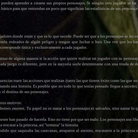
a pueden aprender a crearse sus propios personajes. Si ningún otro jugador se ha
 básico para que entiendan un poco que significan las estadísticas de sus personaj
dores donde están y que es lo que sucede. Puede ser que a los personajes se les 
stén rodeados de algún peligro y tengan que luchar o huir. Una vez que les ha
es corresponde única y exclusivamente a cada jugador.
inar de alguna manera si la acción que quiere realizar un jugador con su personaje
 cada juego es diferente, pero en la mayoría suele determinarse con una tirada de d
uencias traen las acciones que realizan (tanto las que tienen éxito como las que n
ormando una historia. Es posible que no todo lo que tenías pensado llegue a suceder
 el destino de sus personajes.
intos motivos:
heroes mueren. Tu papel no es matar a los personajes ni salvarles, sino narrar lo 
ente han pasado de hacerla. Esto no tiene por que ser malo. Los personajes son lib
 rescatar a la princesa, así "termina" la historia.
dido que saqueaba las caravanas, atraparon al asesino, rescataron a la princesa o