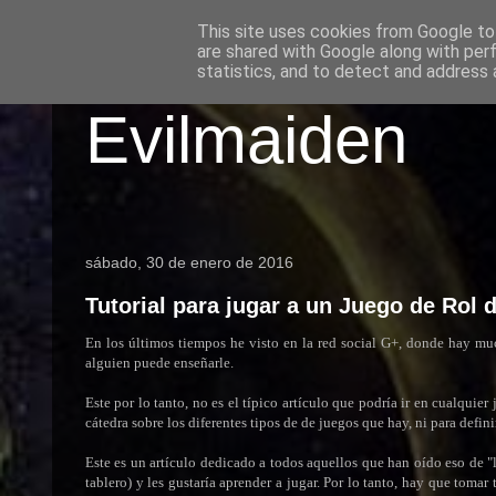
This site uses cookies from Google to 
are shared with Google along with per
statistics, and to detect and address 
Evilmaiden
sábado, 30 de enero de 2016
Tutorial para jugar a un Juego de Rol
En los últimos tiempos he visto en la red social G+, donde hay mu
alguien puede enseñarle.
Este por lo tanto, no es el típico artículo que podría ir en cualqui
cátedra sobre los diferentes tipos de de juegos que hay, ni para defini
Este es un artículo dedicado a todos aquellos que han oído eso de "
tablero) y les gustaría aprender a jugar. Por lo tanto, hay que toma