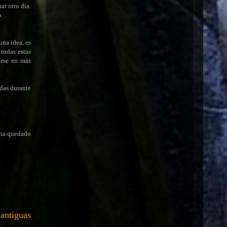
ar otro día.
o.
una idea, es
todas estas
irse en más
idas durante
o ha quedado
 antiguas