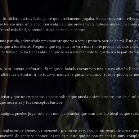
 lo hicieron a través de gente que previamente jugaba. Pocos empezaron ellos sol
e les era imposible encontrar a alguien que previamente hubiese jugado. Si conoce
e será más fácil, sobretodo si esa persona te conoce.
na partida, advirtiéndo previamente que va a ser tu primera partida de rol. Esto es
sas que a los demás. Pregúnta que reglamento va a usar (no te preocupes, más adel
r trabajo. Si ya tienes alguién que te va a enseñar, solo te queda ir a la partida y 
, pero intenta disfrutarla. Si te gusta, habrás encontrado una nueva afición llena 
s aficiones distintas, a no todo el mundo le gusta lo mismo, solo te pido que m
señar y que no encuentras a nadie online que pueda o simplemente, eso de el rol o
ué necesitas y los conceptos básicos.
 amigos, puedes jugar solo con uno, pero mejor que sean dos. Lo ideal es que seáis
el reglamento? Bueno, de momento piensa en el rol como un juego de mesa, por
a mayoría de gente se conoce las reglas puesto que no son muchas ni muy complej