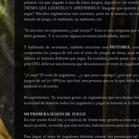
primera vez que jugaste a uno de estos juegos, alguién te las enseñó 
TIENES QUE LEERTELO Y APRENDERLO. Imagina que quieres jugar a
jugar? Muchos reglamentos son extensos, pero no te asustes, no tod
mundo de juego, el trasfondo, su ambiente, etc.
"Si necesito un reglamento ¿cual escojo?" Esto es una pregunta que 
debe gustarte. Y si ya tiene alguna aventura prediseñada, mejor.
Y hablando de aventuras, también necesitas una
HISTORIA
, co
comparado los juegos de rol con el resto de juegos de mesa, aquí es
tablero ni historia definida que jugar. En realidad, puede pasar casi c
pero OJO, debe ser una historia que desconozcan el resto de jugadore
"¿Como? El resto de jugadores... ¿y que pasa conmigo? ¿por qué yo si
juegos de rol (el 99%) es que hay una persona que es la que dirije la 
también es divertido.
Recapitulemos: Ya tenemos gente, un reglamento que nos hemos leído 
actividad de reunirse todos los jugadores y jugar la historia se le
MI PRIMERA SESIÓN DE JUEGO
En este punto final voy a explicar, de forma muy genérica como se ju
mejor posible, recuerda que eres novato, habrán errores pero no importa
Para jugar, el resto de jugadores deberán crearse sus personajes ta