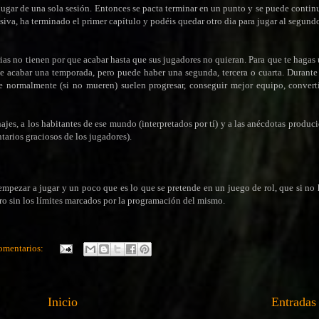
 jugar de una sola sesión. Entonces se pacta terminar en un punto y se puede continu
isiva, ha terminado el primer capítulo y podéis quedar otro dia para jugar al segund
rias no tienen por que acabar hasta que sus jugadores no quieran. Para que te hagas 
 acabar una temporada, pero puede haber una segunda, tercera o cuarta. Durante 
ue normalmente (si no mueren) suelen progresar, conseguir mejor equipo, convert
onajes, a los habitantes de ese mundo (interpretados por tí) y a las anécdotas produc
tarios graciosos de los jugadores).
empezar a jugar y un poco que es lo que se pretende en un juego de rol, que si n
ero sin los límites marcados por la programación del mismo.
omentarios:
Inicio
Entradas