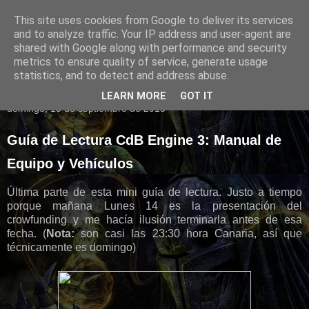
This site uses cookies from Google to deliver its services
Evilmaiden
and to analyze traffic. Your IP address and user-agent are
shared with Google along with performance and security
metrics to ensure quality of service, generate usage
statistics, and to detect and address abuse.
▼
LEARN MORE
GOT IT
domingo, 13 de septiembre de 2015
Guía de Lectura CdB Engine 3: Manual de
Equipo y Vehículos
Última parte de esta mini guía de lectura. Justo a tiempo
porque mañana Lunes 14 es la presentación del
crowfunding y me hacía ilusión terminarla antes de esa
fecha. (
Nota:
son casi las 23:30 hora Canaria, así que
técnicamente es domingo)